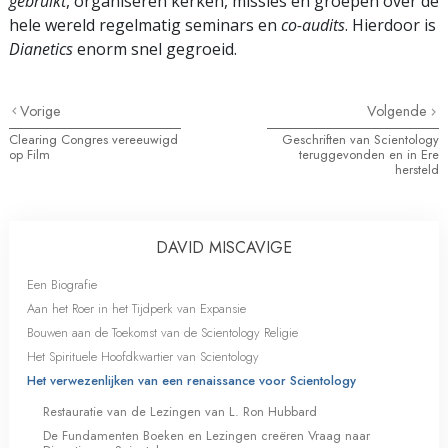
gebruikt
, organiseren kerken, missies en groepen over de
hele wereld regelmatig seminars en
co-audits
. Hierdoor is
Dianetics
enorm snel gegroeid.
Vorige
Volgende
Clearing Congres vereeuwigd
Geschriften van Scientology
op Film
teruggevonden en in Ere
hersteld
DAVID MISCAVIGE
Een Biografie
Aan het Roer in het Tijdperk van Expansie
Bouwen aan de Toekomst van de Scientology Religie
Het Spirituele Hoofdkwartier van Scientology
Het verwezenlijken van een renaissance voor Scientology
Restauratie van de Lezingen van L. Ron Hubbard
De Fundamenten Boeken en Lezingen creëren Vraag naar