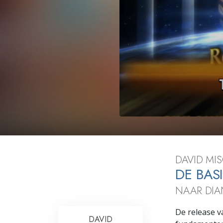
Wat is Grootheid?
DAVID MIS
DE BAS
NAAR DIA
De release v
DAVID