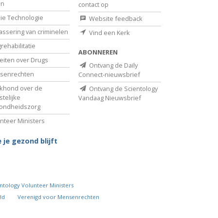
en
contact op
ie Technologie
Website feedback
assering van criminelen
Vind een Kerk
rehabilitatie
ABONNEREN
eiten over Drugs
Ontvang de Daily
senrechten
Connect-nieuwsbrief
khond over de
Ontvang de Scientology
telijke
Vandaag Nieuwsbrief
ondheidszorg
nteer Ministers
 je gezond blijft
ntology Volunteer Ministers
ld
Verenigd voor Mensenrechten