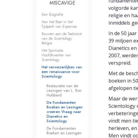
fundamenten 
MISCAVIGE
volgorde kan
Een Biografie
religie en h
Aan het Roer in het
inmiddels ge
Tijdperk van Expansie
In de 50 jaa
Bouwen aan de Toekomst
van de Scientology
39 miljoen 
Religie
Dianetics en 
Het Spirituele
Hoofdkwartier van
2007, werden
Scientology
verspreid.
Het verwezenlijken van
een renaissance voor
Met de besch
Scientology
boeken in 50 
Restauratie van de
afgelopen ti
Lezingen van L. Ron
Hubbard
Maar de werk
De Fundamenten
Scientology 
Boeken en Lezingen
creëren Vraag naar
verbeteringe
Dianetics en
vindt men ti
Scientology
herleven, en
De Fundamenten
Boeken en Lezingen
Men vindt o