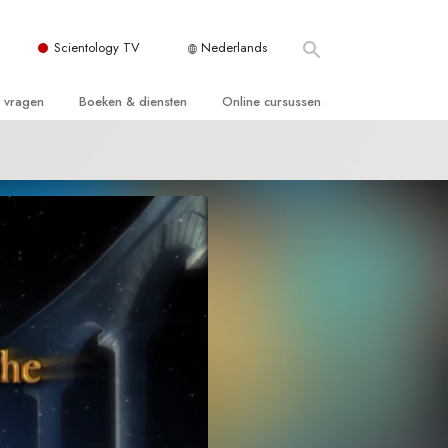
Scientology TV
Nederlands
e vragen
Boeken & diensten
Online cursussen
 en Grondbeginselen
ersboeken
Hoe men Conflicten moet Oplossen
n Kerk
boeken
De Drijfveren van het Bestaan
ie van Scientology
ctielezingen
De Componenten van Begrip
tiefilms
Oplossingen voor een Gevaarlijke
Omgeving
en voor beginners
Assisten voor Ziektes en Verwondingen
Integriteit en Eerlijkheid
ghts
Het Huwelijk
De Toonschaal van Emoties