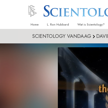
Home
L. Ron Hubbard
Wat is Scientology?
SCIENTOLOGY VANDAAG
DAVI
Overtuigingen & Prakt
De Credo’s en Codes 
Wat scientologen zeg
Scientology
Maak kennis met een 
Binnen in een Kerk
De Grondbeginselen 
Een Inleiding tot Diane
Liefde en Haat –