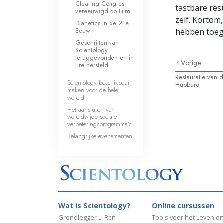
Clearing Congres
tastbare resu
vereeuwigd op Film
zelf. Kortom
Dianetics in de 21e
Eeuw
hebben toege
Geschriften van
Scientology
teruggevonden en in
Vorige
Ere hersteld
Restauratie van 
Scientology beschikbaar
Hubbard
maken voor de hele
wereld
Het aansturen van
wereldwijde sociale
verbeteringsprogramma’s
Belangrijke evenementen
Wat is Scientology?
Online cursussen
Grondlegger L. Ron
Tools voor het Leven on