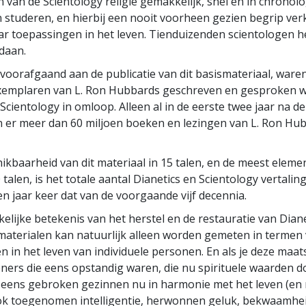
van de Scientology religie gemakkelijk, snel en in chronol
 studeren, en hierbij een nooit voorheen gezien begrip verk
aar toepassingen in het leven. Tienduizenden scientologen 
daan.
r voorafgaand aan de publicatie van dit basismateriaal, waren
exemplaren van L. Ron Hubbards geschreven en gesproken 
Scientology in omloop. Alleen al in de eerste twee jaar na de 
 er meer dan 60 miljoen boeken en lezingen van L. Ron Hu
ikbaarheid van dit materiaal in 15 talen, en de meest eleme
talen, is het totale aantal Dianetics en Scientology vertalin
en jaar keer dat van de voorgaande vijf decennia.
elijke betekenis van het herstel en de restauratie van Dian
materialen kan natuurlijk alleen worden gemeten in termen
n in het leven van individuele personen. En als je deze maats
eners die eens opstandig waren, die nu spirituele waarden 
 eens gebroken gezinnen nu in harmonie met het leven (en 
ok toegenomen intelligentie, herwonnen geluk, bekwaamhei