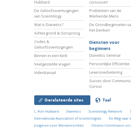
Hubbard
cursussen
De Geloofsovertuigingen
Problemen van de
van Scientology
Werkende Mens
Wat is Dianetics?
De Grondbeginselen v
het Denken
Achtergrond & Oorsprong
Codes &
Diensten voor
Geloofsovertuigingen
beginners
Dianetics Seminar
Binnen in een Kerk
Persoonlijke Efficiëntie
Veelgestelde vragen
Levensverbetering
Videokanaal
Succes door Communica
Cursus
Gerelateerde sites
Taal
L. Ron Hubbard
Dianetics
Scientology Network
International Association of Scientologists
De Weg naar 
Jongeren voor Mensenrechten
Citizens Commission on