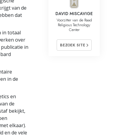
ogische
rijgt van de
DAVID MISCAVIGE
hebben dat
Voorzitter van de Raad
Religious Technology
Center
 in totaal
werken over
BEZOEK SITE
publicatie in
bbard
ntaire
gen in de
etics en
 van de
taf bekijkt,
doen
met elkaar).
d en de vele