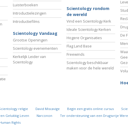
Lev
Luisterboeken
Scientology rondom
Stud
Introductielezingen
de wereld
Recl
Vind een Scientology Kerk
Introductiefilms
an
Drug
Ideale Scientology Kerken
Scientology Vandaag
De F
Hogere Organisaties
Grootse Openingen
Men
Flag Land Base
Scientology evenementen
Waa
Freewinds
Kerkelijk Leider van
Gees
Scientology
Scientology beschikbaar
Gez
maken voor de hele wereld
Volu
tie
Hoe
Scientology religie
David Miscavige
Begin een gratis online cursus
Scie
een Gelukkig Leven
Narconon
Ter ondersteuning van een Drugsvrije Were
 Human Rights