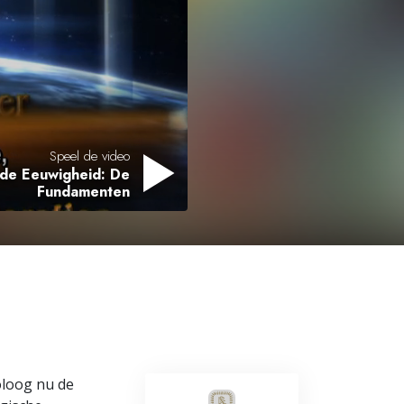
Oplossingen voor het Drugsprobleem
Kinderen
Hulpmiddelen bij het Dagelijks Werk
Ethiek en de Condities
Speel de video
 de Eeuwigheid: De
De Oorzaak van Onderdrukking
Fundamenten
Feitenonderzoek
De Grondbeginselen van Organiseren
De Grondslagen van Public Relations
Taakstellingen en Doelen
De Technologie van Studeren
oloog nu de
Communicatie