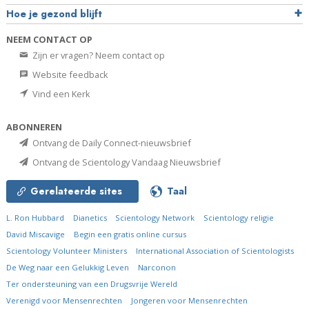
Hoe je gezond blijft
NEEM CONTACT OP
Zijn er vragen? Neem contact op
Website feedback
Vind een Kerk
ABONNEREN
Ontvang de Daily Connect-nieuwsbrief
Ontvang de Scientology Vandaag Nieuwsbrief
Gerelateerde sites
Taal
L. Ron Hubbard
Dianetics
Scientology Network
Scientology religie
David Miscavige
Begin een gratis online cursus
Scientology Volunteer Ministers
International Association of Scientologists
De Weg naar een Gelukkig Leven
Narconon
Ter ondersteuning van een Drugsvrije Wereld
Verenigd voor Mensenrechten
Jongeren voor Mensenrechten