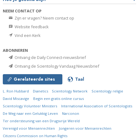
NEEM CONTACT OP
Zijn er vragen? Neem contact op
Website feedback
Vind een Kerk
ABONNEREN
Ontvang de Daily Connect-nieuwsbrief
Ontvang de Scientology Vandaag Nieuwsbrief
Gerelateerde sites
Taal
L. Ron Hubbard
Dianetics
Scientology Network
Scientology religie
David Miscavige
Begin een gratis online cursus
Scientology Volunteer Ministers
International Association of Scientologists
De Weg naar een Gelukkig Leven
Narconon
Ter ondersteuning van een Drugsvrije Wereld
Verenigd voor Mensenrechten
Jongeren voor Mensenrechten
Citizens Commission on Human Rights