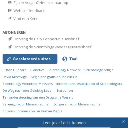
Zijn er vragen? Neem contact op
Website feedback
Vind een Kerk
ABONNEREN
Ontvang de Daily Connect-nieuwsbrief
Ontvang de Scientology Vandaag Nieuwsbrief
Gerelateerde sites
Taal
L. Ron Hubbard
Dianetics
Scientology Network
Scientology religie
David Miscavige
Begin een gratis online cursus
Scientology Volunteer Ministers
International Association of Scientologists
De Weg naar een Gelukkig Leven
Narconon
Ter ondersteuning van een Drugsvrije Wereld
Verenigd voor Mensenrechten
Jongeren voor Mensenrechten
Citizens Commission on Human Rights
© 2026
Church of Scientology International.
Alle rechten voorbehouden.
Leer jezelf echt kennen
Privacybeleid
•
Cookiebeleid
•
Gebruiksvoorwaarden
•
Juridische mededeling