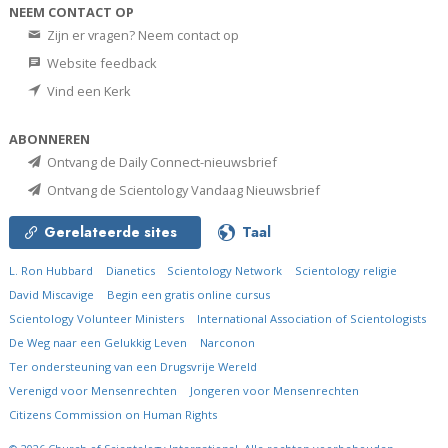
NEEM CONTACT OP
Zijn er vragen? Neem contact op
Website feedback
Vind een Kerk
ABONNEREN
Ontvang de Daily Connect-nieuwsbrief
Ontvang de Scientology Vandaag Nieuwsbrief
Gerelateerde sites
Taal
L. Ron Hubbard
Dianetics
Scientology Network
Scientology religie
David Miscavige
Begin een gratis online cursus
Scientology Volunteer Ministers
International Association of Scientologists
De Weg naar een Gelukkig Leven
Narconon
Ter ondersteuning van een Drugsvrije Wereld
Verenigd voor Mensenrechten
Jongeren voor Mensenrechten
Citizens Commission on Human Rights