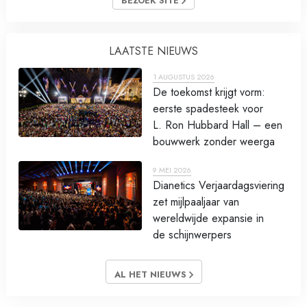
BEZOEK SITE
LAATSTE NIEUWS
1 AUGUSTUS 2026
De toekomst krijgt vorm:
eerste spadesteek voor
L. Ron Hubbard Hall – een
bouwwerk zonder weerga
9 MEI 2026
Dianetics Verjaardagsviering
zet mijlpaaljaar van
wereldwijde expansie in
de schijnwerpers
AL HET NIEUWS