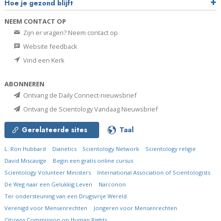
Hoe je gezond blijft
NEEM CONTACT OP
Zijn er vragen? Neem contact op
Website feedback
Vind een Kerk
ABONNEREN
Ontvang de Daily Connect-nieuwsbrief
Ontvang de Scientology Vandaag Nieuwsbrief
Gerelateerde sites
Taal
L. Ron Hubbard
Dianetics
Scientology Network
Scientology religie
David Miscavige
Begin een gratis online cursus
Scientology Volunteer Ministers
International Association of Scientologists
De Weg naar een Gelukkig Leven
Narconon
Ter ondersteuning van een Drugsvrije Wereld
Verenigd voor Mensenrechten
Jongeren voor Mensenrechten
Citizens Commission on Human Rights