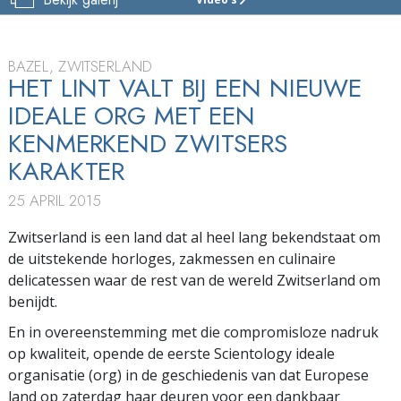
SCIENTOLOGY
KERK
BAZEL
BAZEL, ZWITSERLAND
TOUR
HET LINT VALT BIJ EEN NIEUWE
IDEALE ORG MET EEN
FEESTELIJKE
OPENING
KENMERKEND ZWITSERS
KARAKTER
25 APRIL 2015
Zwitserland is een land dat al heel lang bekendstaat om
de uitstekende horloges, zakmessen en culinaire
delicatessen waar de rest van de wereld Zwitserland om
benijdt.
En in overeenstemming met die compromisloze nadruk
op kwaliteit, opende de eerste Scientology ideale
organisatie (org) in de geschiedenis van dat Europese
land op zaterdag haar deuren voor een dankbaar