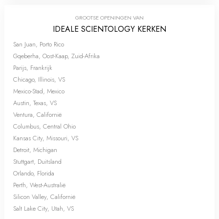
GROOTSE OPENINGEN VAN
IDEALE SCIENTOLOGY KERKEN
San Juan, Porto Rico
Gqeberha, Oost-Kaap, Zuid-Afrika
Parijs, Frankrijk
Chicago, Illinois, VS
Mexico-Stad, Mexico
Austin, Texas, VS
Ventura, Californië
Columbus, Central Ohio
Kansas City, Missouri, VS
Detroit, Michigan
Stuttgart, Duitsland
Orlando, Florida
Perth, West-Australië
Silicon Valley, Californië
Salt Lake City, Utah, VS