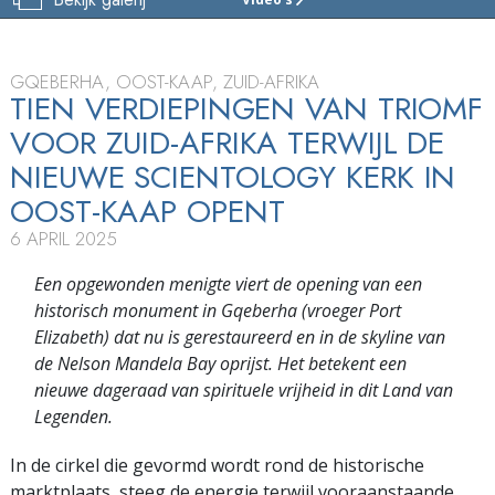
SCIENTOLOGY
KERK
OOST-
KAAP
GQEBERHA, OOST-KAAP, ZUID-AFRIKA
TIEN VERDIEPINGEN VAN TRIOMF
TOUR
VOOR ZUID-AFRIKA TERWIJL DE
FEESTELIJKE
NIEUWE SCIENTOLOGY KERK IN
OPENING
OOST-KAAP OPENT
6 APRIL 2025
Een opgewonden menigte viert de opening van een
historisch monument in Gqeberha (vroeger Port
Elizabeth) dat nu is gerestaureerd en in de skyline van
de Nelson Mandela Bay oprijst. Het betekent een
nieuwe dageraad van spirituele vrijheid in dit Land van
Legenden.
In de cirkel die gevormd wordt rond de historische
marktplaats, steeg de energie terwijl vooraanstaande