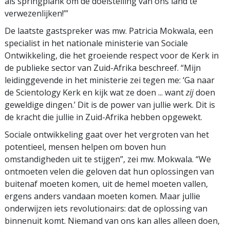
als springplank om de doelstelling van ons land te
verwezenlijken!’”
De laatste gastspreker was mw. Patricia Mokwala, een
specialist in het nationale ministerie van Sociale
Ontwikkeling, die het groeiende respect voor de Kerk in
de publieke sector van Zuid-Afrika beschreef. “Mijn
leidinggevende in het ministerie zei tegen me: ‘Ga naar
de Scientology Kerk en kijk wat ze doen ... want
zij
doen
geweldige dingen.’ Dit is de power van jullie werk. Dit is
de kracht die jullie in Zuid-Afrika hebben opgewekt.
Sociale ontwikkeling gaat over het vergroten van het
potentieel, mensen helpen om boven hun
omstandigheden uit te stijgen”, zei mw. Mokwala. “We
ontmoeten velen die geloven dat hun oplossingen van
buitenaf moeten komen, uit de hemel moeten vallen,
ergens anders vandaan moeten komen. Maar jullie
onderwijzen iets revolutionairs: dat de oplossing van
binnenuit komt. Niemand van ons kan alles alleen doen,