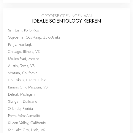
GROOTSE OPENINGEN VAN
IDEALE SCIENTOLOGY KERKEN
San Juan, Porto Rico
Gqeberha, Oost-Kaap, Zuid-Afrika
Parijs, Frankrijk
Chicago, Illinois, VS
Mexico-Stad, Mexico
Austin, Texas, VS
Ventura, Californië
Columbus, Central Ohio
Kansas City, Missouri, VS
Detroit, Michigan
Stuttgart, Duitsland
Orlando, Florida
Perth, West-Australië
Silicon Valley, Californië
Salt Lake City, Utah, VS