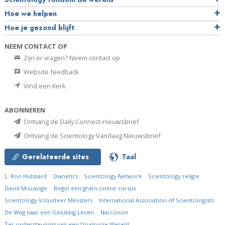
Hoe we helpen
Hoe je gezond blijft
NEEM CONTACT OP
Zijn er vragen? Neem contact op
Website feedback
Vind een Kerk
ABONNEREN
Ontvang de Daily Connect-nieuwsbrief
Ontvang de Scientology Vandaag Nieuwsbrief
Gerelateerde sites
Taal
L. Ron Hubbard
Dianetics
Scientology Network
Scientology religie
David Miscavige
Begin een gratis online cursus
Scientology Volunteer Ministers
International Association of Scientologists
De Weg naar een Gelukkig Leven
Narconon
Ter ondersteuning van een Drugsvrije Wereld