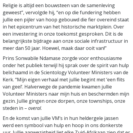
Religie is altijd een bouwsteen van de samenleving
geweest”, vervolgde hij, “en op die fundering hebben
jullie een pijler van hoop gebouwd die fier overeind staat
in het epicentrum van het historische marktplein. Over
een investering in onze toekomst gesproken. Dit is de
belangrijkste bijdrage aan onze sociale infrastructuur in
meer dan 50 jaar. Hoewel, maak daar ooit van!”
Prins Sonwabile Ndamase zorgde voor enthousiasme
onder het publiek terwijl hij sprak over de spirit van hulp
belichaamd in de Scientology Volunteer Ministers van de
Kerk. “Mijn eigen verhaal met jullie begint met ‘een flits
van geel’. Halverwege de pandemie kwamen jullie
Volunteer Ministers naar mijn huis en beschermden mijn
gezin. Jullie gingen onze dorpen, onze townships, onze
steden in –
overal
.
En de komst van jullie VM’s in hun heldergele jassen
werd een symbool van hulp en hoop in ons donkerste
uur. Jullie aanwezigheid liet elke Zuid-Afrikaan zien dat er