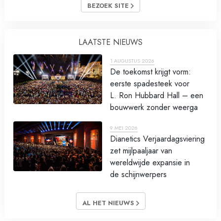
BEZOEK SITE
LAATSTE NIEUWS
1 AUGUSTUS 2026
De toekomst krijgt vorm:
eerste spadesteek voor
L. Ron Hubbard Hall – een
bouwwerk zonder weerga
9 MEI 2026
Dianetics Verjaardagsviering
zet mijlpaaljaar van
wereldwijde expansie in
de schijnwerpers
AL HET NIEUWS