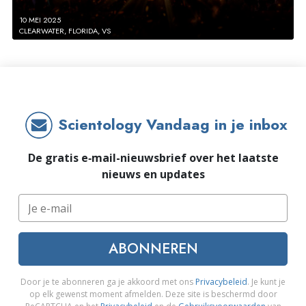
10 MEI 2025
CLEARWATER, FLORIDA, VS
Scientology Vandaag in je inbox
De gratis e‑mail-nieuwsbrief over het laatste
nieuws en updates
ABONNEREN
Door je te abonneren ga je akkoord met ons
Privacybeleid
. Je kunt je
op elk gewenst moment afmelden. Deze site is beschermd door