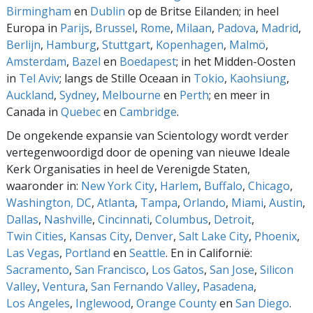
Birmingham
en
Dublin
op de Britse Eilanden; in heel
Europa in
Parijs
,
Brussel
,
Rome
,
Milaan
,
Padova
,
Madrid
,
Berlijn
,
Hamburg
,
Stuttgart
,
Kopenhagen
,
Malmö
,
Amsterdam
,
Bazel
en
Boedapest
; in het Midden-Oosten
in
Tel Aviv
; langs de Stille Oceaan in
Tokio
,
Kaohsiung
,
Auckland
,
Sydney
,
Melbourne
en
Perth
; en meer in
Canada in
Quebec
en
Cambridge
.
De ongekende expansie van Scientology wordt verder
vertegenwoordigd door de opening van nieuwe Ideale
Kerk Organisaties in heel de Verenigde Staten,
waaronder in:
New York City
,
Harlem
,
Buffalo
,
Chicago
,
Washington, DC
,
Atlanta
,
Tampa
,
Orlando
,
Miami
,
Austin
,
Dallas
,
Nashville
,
Cincinnati
,
Columbus
,
Detroit
,
Twin Cities
,
Kansas City
,
Denver
,
Salt Lake City
,
Phoenix
,
Las Vegas
,
Portland
en
Seattle
. En in Californië:
Sacramento
,
San Francisco
,
Los Gatos
,
San Jose
,
Silicon
Valley
,
Ventura
,
San Fernando Valley
,
Pasadena
,
Los Angeles
,
Inglewood
,
Orange County
en
San Diego
.