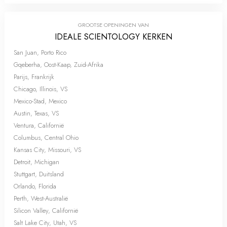
GROOTSE OPENINGEN VAN
IDEALE SCIENTOLOGY KERKEN
San Juan, Porto Rico
Gqeberha, Oost-Kaap, Zuid-Afrika
Parijs, Frankrijk
Chicago, Illinois, VS
Mexico-Stad, Mexico
Austin, Texas, VS
Ventura, Californië
Columbus, Central Ohio
Kansas City, Missouri, VS
Detroit, Michigan
Stuttgart, Duitsland
Orlando, Florida
Perth, West-Australië
Silicon Valley, Californië
Salt Lake City, Utah, VS