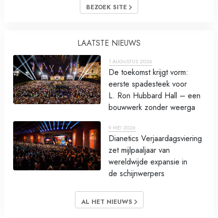
BEZOEK SITE
LAATSTE NIEUWS
1 AUGUSTUS 2026
De toekomst krijgt vorm:
eerste spadesteek voor
L. Ron Hubbard Hall – een
bouwwerk zonder weerga
9 MEI 2026
Dianetics Verjaardagsviering
zet mijlpaaljaar van
wereldwijde expansie in
de schijnwerpers
AL HET NIEUWS