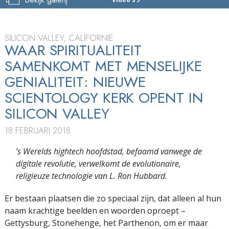
SCIENTOLOGY
KERK
VAN
SILICON
SILICON VALLEY, CALIFORNIË
VALLEY
WAAR SPIRITUALITEIT
SAMENKOMT MET MENSELIJKE
TOUR
GENIALITEIT: NIEUWE
FEESTELIJKE
OPENING
SCIENTOLOGY KERK OPENT IN
SILICON VALLEY
18 FEBRUARI 2018
’s Werelds hightech hoofdstad, befaamd vanwege de
digitale revolutie, verwelkomt de evolutionaire,
religieuze technologie van L. Ron Hubbard.
Er bestaan plaatsen die zo speciaal zijn, dat alleen al hun
naam krachtige beelden en woorden oproept –
Gettysburg, Stonehenge, het Parthenon, om er maar