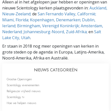
Alleen al in het afgelopen jaar hebben er openingen van
nieuwe Scientology kerken plaatsgevonden in:
Auckland,
Nieuw-Zeeland;
de
San Fernando Valley, Californië;
Miami, Florida;
Kopenhagen, Denemarken;
Dublin,
Ierland;
Birmingham, Verenigd Koninkrijk;
Amsterdam,
Nederland;
Johannesburg-Noord, Zuid-Afrika;
en
Salt
Lake City, Utah
.
Er staan in 2018 nog meer openingen van kerken in
grote steden op de agenda: in Europa, Latijns-Amerika,
Noord-Amerika, Afrika en Australië.
NIEUWS CATEGORIEËN
Grootse Openingen
Scientology evenementen
Religieuze vrijheid nieuws
Scientology tv
Hoe we helpen nieuws