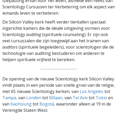
toepassing ervan voor het leven, alsmede een reeks van
Scientology Cursussen ter Verbetering om elk aspect van
iemands leven te verbeteren.
De Silicon Valley kerk heeft verder tientallen speciaal
ingerichte kamers die de ideale omgeving vormen voor
Scientology
auditing
(spirituele counseling). Er zijn ook
veel cursuszalen die zijn toegewijd aan het trainen van
auditors
(spirituele begeleiders), voor scientologen die de
technologie van auditing bestuderen om anderen te
helpen spirituele vrijheid te bereiken.
De opening van de nieuwe Scientology kerk Silicon Valley
vindt plaats in een periode van snelle groei van de religie,
met 65 nieuwe Scientology kerken, van
Los Angeles
tot
Tampa,
van
Londen
tot
Milaan,
van
Tel Aviv
tot
Tokio
en
van
Kaohsiung
tot
Bogotá,
waaronder alleen al 19 in de
Verenigde Staten West.