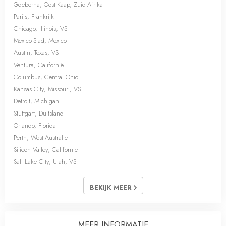
Gqeberha, Oost-Kaap, Zuid-Afrika
Parijs, Frankrijk
Chicago, Illinois, VS
Mexico-Stad, Mexico
Austin, Texas, VS
Ventura, Californië
Columbus, Central Ohio
Kansas City, Missouri, VS
Detroit, Michigan
Stuttgart, Duitsland
Orlando, Florida
Perth, West-Australië
Silicon Valley, Californië
Salt Lake City, Utah, VS
BEKIJK MEER
MEER INFORMATIE