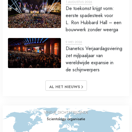
1 AUGUSTUS 2026
De toekomst krijgt vorm:
eerste spadesteek voor
L. Ron Hubbard Hall – een
bouwwerk zonder weerga
9 MEI 2026
Dianetics Verjaardagsviering
zet mijlpaaljaar van
wereldwijde expansie in
de schijnwerpers
AL HET NIEUWS
VIND JE DICHTSTBIJZIJNDE
Scientology organisatie