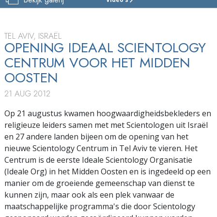
HET
CENTRUM
VAN
SCIENTOLOGY
TEL AVIV, ISRAËL
ISRAËL
OPENING IDEAAL SCIENTOLOGY
CENTRUM VOOR HET MIDDEN
TOUR
OOSTEN
FEESTELIJKE
OPENING
21 AUG 2012
Op 21 augustus kwamen hoogwaardigheidsbekleders en
religieuze leiders samen met met Scientologen uit Israël
en 27 andere landen bijeen om de opening van het
nieuwe Scientology Centrum in Tel Aviv te vieren. Het
Centrum is de eerste Ideale Scientology Organisatie
(Ideale Org) in het Midden Oosten en is ingedeeld op een
manier om de groeiende gemeenschap van dienst te
kunnen zijn, maar ook als een plek vanwaar de
maatschappelijke programma's die door Scientology