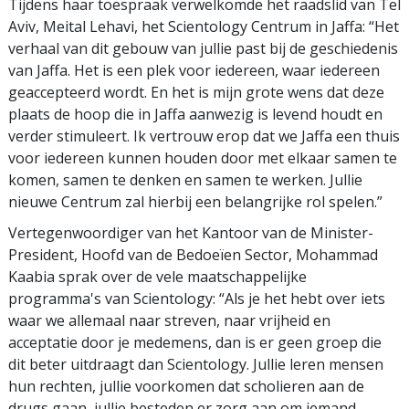
Tijdens haar toespraak verwelkomde het raadslid van Tel
Aviv, Meital Lehavi, het Scientology Centrum in Jaffa: “Het
verhaal van dit gebouw van jullie past bij de geschiedenis
van Jaffa. Het is een plek voor iedereen, waar iedereen
geaccepteerd wordt. En het is mijn grote wens dat deze
plaats de hoop die in Jaffa aanwezig is levend houdt en
verder stimuleert. Ik vertrouw erop dat we Jaffa een thuis
voor iedereen kunnen houden door met elkaar samen te
komen, samen te denken en samen te werken. Jullie
nieuwe Centrum zal hierbij een belangrijke rol spelen.”
Vertegenwoordiger van het Kantoor van de Minister-
President, Hoofd van de Bedoeïen Sector, Mohammad
Kaabia sprak over de vele maatschappelijke
programma's van Scientology: “Als je het hebt over iets
waar we allemaal naar streven, naar vrijheid en
acceptatie door je medemens, dan is er geen groep die
dit beter uitdraagt dan Scientology. Jullie leren mensen
hun rechten, jullie voorkomen dat scholieren aan de
drugs gaan, jullie besteden er zorg aan om iemand