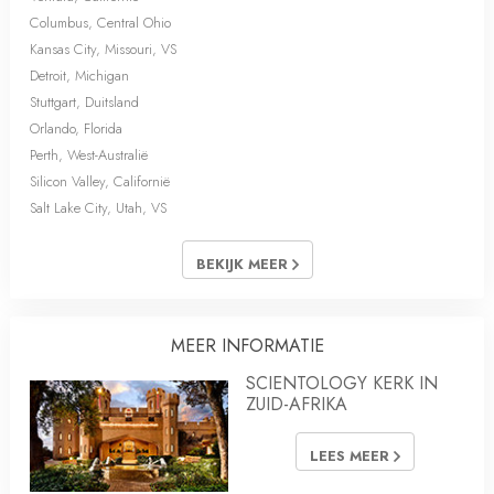
Columbus, Central Ohio
Kansas City, Missouri, VS
Detroit, Michigan
Stuttgart, Duitsland
Orlando, Florida
Perth, West-Australië
Silicon Valley, Californië
Salt Lake City, Utah, VS
BEKIJK MEER
MEER INFORMATIE
SCIENTOLOGY KERK IN
ZUID-AFRIKA
LEES MEER