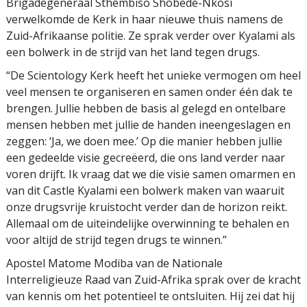
Brigadegeneraal Sthembiso Shobede-Nkosi
verwelkomde de Kerk in haar nieuwe thuis namens de
Zuid-Afrikaanse politie. Ze sprak verder over Kyalami als
een bolwerk in de strijd van het land tegen drugs.
“De Scientology Kerk heeft het unieke vermogen om heel
veel mensen te organiseren en samen onder één dak te
brengen. Jullie hebben de basis al gelegd en ontelbare
mensen hebben met jullie de handen ineengeslagen en
zeggen: ‘Ja, we doen mee.’ Op die manier hebben jullie
een gedeelde visie gecreëerd, die ons land verder naar
voren drijft. Ik vraag dat we die visie samen omarmen en
van dit Castle Kyalami een bolwerk maken van waaruit
onze drugsvrije kruistocht verder dan de horizon reikt.
Allemaal om de uiteindelijke overwinning te behalen en
voor altijd de strijd tegen drugs te winnen.”
Apostel Matome Modiba van de Nationale
Interreligieuze Raad van Zuid-Afrika sprak over de kracht
van kennis om het potentieel te ontsluiten. Hij zei dat hij