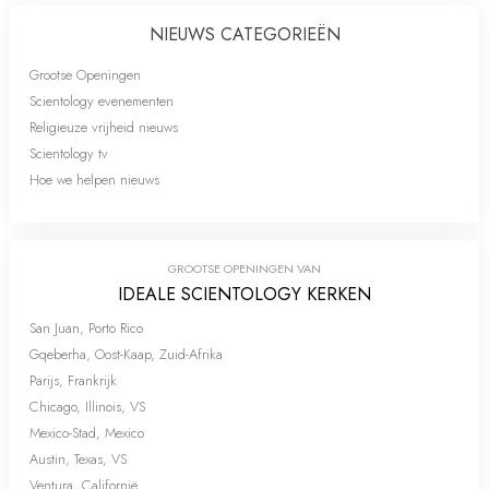
NIEUWS CATEGORIEËN
Grootse Openingen
Scientology evenementen
Religieuze vrijheid nieuws
Scientology tv
Hoe we helpen nieuws
GROOTSE OPENINGEN VAN
IDEALE SCIENTOLOGY KERKEN
San Juan, Porto Rico
Gqeberha, Oost-Kaap, Zuid-Afrika
Parijs, Frankrijk
Chicago, Illinois, VS
Mexico-Stad, Mexico
Austin, Texas, VS
Ventura, Californië