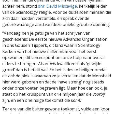
vóór hem, en de opvallende vorm van Castle Kyalami
achter hem, stond
dhr. David Miscavige
, kerkelijk leider
van de Scientology religie, voor de duizenden mensen die
zich daar hadden verzameld, en sprak over de
gedenkwaardige aard van deze unieke grootse opening.
“Vandaag ben je getuige van het schrijven van
geschiedenis: De eerste nieuwe Advanced Organization
in ons Gouden Tijdperk, dit land waarin Scientology
Kerken van het nieuwe millennium voor het eerst
opkwamen, dit lanceerpunt om onze hulp naar overal
elders te brengen. Als er
iets
kwalificeert als ‘gewijde
grond’ dan is het dit wel. En het is des te heiliger omdat
dit
ook
de plek is waarvan ze je vertellen dat de Mensheid
hier werd geboren en dat de ‘navelstreng’ nog steeds
onder onze voeten begraven ligt. Maar hoe dan ook, je
staat op het kruispunt van drie miljoen jaar die
voorbij
zijn, en een oneindige toekomst die
komt
.”
Ter ere van die buitengewone toekomst, vulde een koor