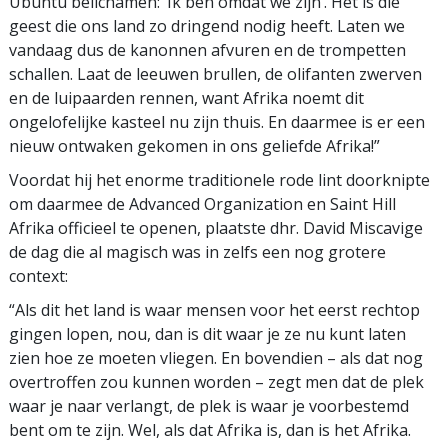
Ubuntu belichamen: ‘Ik ben omdat we zijn’. Het is die
geest die ons land zo dringend nodig heeft. Laten we
vandaag dus de kanonnen afvuren en de trompetten
schallen. Laat de leeuwen brullen, de olifanten zwerven
en de luipaarden rennen, want Afrika noemt dit
ongelofelijke kasteel nu zijn thuis. En daarmee is er een
nieuw ontwaken gekomen in ons geliefde Afrika!”
Voordat hij het enorme traditionele rode lint doorknipte
om daarmee de Advanced Organization en Saint Hill
Afrika officieel te openen, plaatste dhr. David Miscavige
de dag die al magisch was in zelfs een nog grotere
context:
“Als dit het land is waar mensen voor het eerst rechtop
gingen lopen, nou, dan is dit waar je ze nu kunt laten
zien hoe ze moeten vliegen. En bovendien – als dat nog
overtroffen zou kunnen worden – zegt men dat de plek
waar je naar verlangt, de plek is waar je voorbestemd
bent om te zijn. Wel, als dat Afrika is, dan is het Afrika.