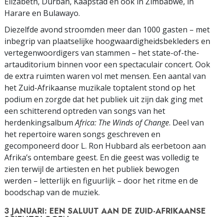
Elizabeth, Durban, Kaapstad en ook in Zimbabwe, in
Harare en Bulawayo.
Diezelfde avond stroomden meer dan 1000 gasten – met
inbegrip van plaatselijke hoogwaardigheidsbekleders en
vertegenwoordigers van stammen – het state-of-the-
artauditorium binnen voor een spectaculair concert. Ook
de extra ruimten waren vol met mensen. Een aantal van
het Zuid-Afrikaanse muzikale toptalent stond op het
podium en zorgde dat het publiek uit zijn dak ging met
een schitterend optreden van songs van het
herdenkingsalbum
Africa: The Winds of Change
. Deel van
het repertoire waren songs geschreven en
gecomponeerd door L. Ron Hubbard als eerbetoon aan
Afrika’s ontembare geest. En die geest was volledig te
zien terwijl de artiesten en het publiek bewogen
werden – letterlijk en figuurlijk – door het ritme en de
boodschap van de muziek.
3 JANUARI: EEN SALUUT AAN DE ZUID-AFRIKAANSE