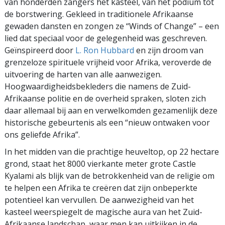
van honderden zangers het kasteel, van het podium tot
de borstwering. Gekleed in traditionele Afrikaanse
gewaden dansten en zongen ze “Winds of Change” – een
lied dat speciaal voor de gelegenheid was geschreven.
Geïnspireerd door
L. Ron Hubbard
en zijn droom van
grenzeloze spirituele vrijheid voor Afrika, veroverde de
uitvoering de harten van alle aanwezigen.
Hoogwaardigheidsbekleders die namens de Zuid-
Afrikaanse politie en de overheid spraken, sloten zich
daar allemaal bij aan en verwelkomden gezamenlijk deze
historische gebeurtenis als een “nieuw ontwaken voor
ons geliefde Afrika”.
In het midden van die prachtige heuveltop, op 22 hectare
grond, staat het 8000 vierkante meter grote Castle
Kyalami als blijk van de betrokkenheid van de religie om
te helpen een Afrika te creëren dat zijn onbeperkte
potentieel kan vervullen. De aanwezigheid van het
kasteel weerspiegelt de magische aura van het Zuid-
Afrikaanse landschap, waar men kan uitkijken in de